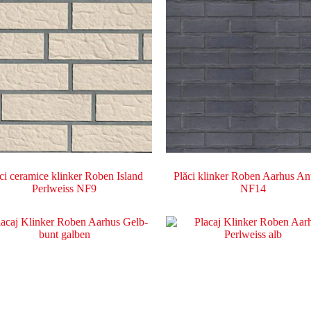
ci ceramice klinker Roben Island
Plăci klinker Roben Aarhus Ant
Perlweiss NF9
NF14