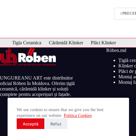
PRECE
Tigla Ceramica
Cărămidă Klinker
Plăci Klinker
Röben.md
Țiglă ce
Klinker c
Plăci de
Montaj ac
UNGUREANU ART este distribuitor
Montaj fa
oficial Röben în Moldova. Oferim țiglă
ceramică, cărămidă klinker și soluții
complete pentru acoperișuri și fațade.
We use cookies to ensure that we give you the best
experience on our website.
Politica Cookies
Acceptă
Refuz