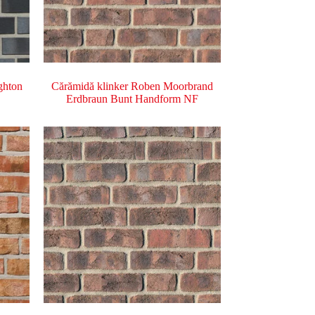
ghton
Cărămidă klinker Roben Moorbrand
Erdbraun Bunt Handform NF