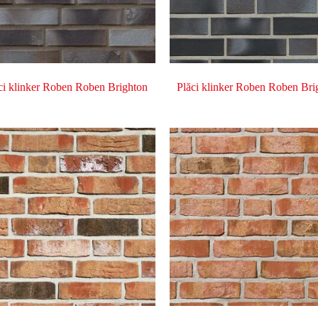
ci klinker Roben Roben Brighton
Plăci klinker Roben Roben Bri