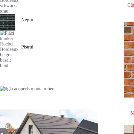
Căr
Negru
Pistrui
M