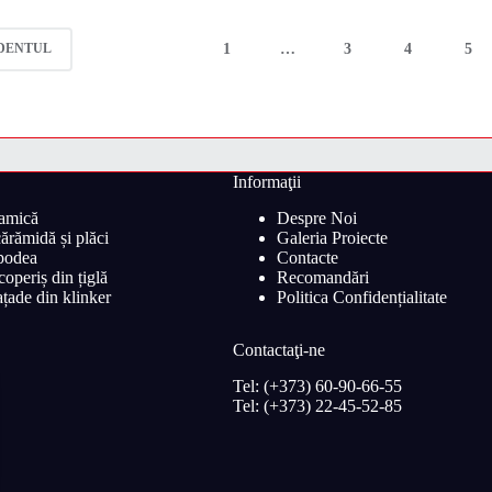
1
…
3
4
5
DENTUL
Informaţii
ramică
Despre Noi
ărămidă și plăci
Galeria Proiecte
 podea
Contacte
operiș din țiglă
Recomandări
țade din klinker
Politica Confidențialitate
Contactaţi-ne
Tel: (+373) 60-90-66-55
Tel: (+373) 22-45-52-85