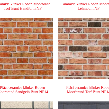
ămidă klinker Roben Moorbrand
Cărămidă klinker Roben Moor
Torf Bunt Handform NF
Lehmbunt NF
Plăci ceramice klinker Roben
Plăci ceramice klinker Rob
oorbrand Sandgelb Bunt NF14
Moorbrand Torf Bunt NF1