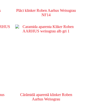
s
Plăci klinker Roben Aarhus Weissgrau
NF14
hus
Cărămidă aparentă klinker Roben
Aarhus Weissgrau