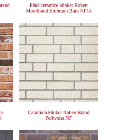
brand
Plăci ceramice klinker Roben
Moorbrand Erdbraun Bunt NF14
en
Cărămidă klinker Roben Island
4
Perlweiss NF