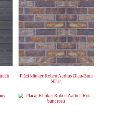
racit
Plăci klinker Roben Aarhus Blau-Bunt
NF14