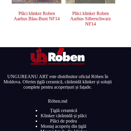
Plăci klinker Roben
Plăci klinker Roben
Aarhus Blau-Bunt NF14
Aarhus Silberschwarz
NF14
UNGUREANU ART este distribuitor oficial Röben în
Moldova. Oferim țiglă ceramică, cărămidă klinker și soluții
complete pentru acoperișuri și fațade.
Röben.md
Țiglă ceramică
Klinker cărămidă și plăci
Plăci de podea
Montaj acoperiș din țiglă