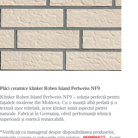
Plăci ceramice klinker Roben Island Perlweiss NF9
Klinker Roben Island Perlweiss NF9 – soluția perfectă pentru
fațadele moderne din Moldova. Cu o nuanță albă perlată și o
textură ușor reliefată, acest klinker imită aspectul pietrei
naturale. Fabricat în Germania, oferă performanță tehnică
superioară și estetică remarcabilă.
*Verificați cu managerul despre disponibilitatea produselor,
prețurile curente și reducerile prin telefon:
060906655
. Avem