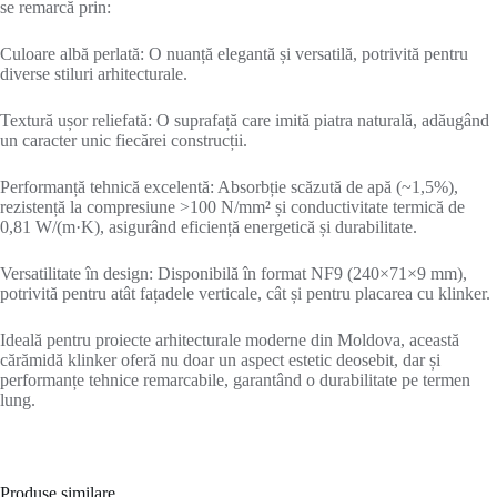
se remarcă prin:
Culoare albă perlată: O nuanță elegantă și versatilă, potrivită pentru
diverse stiluri arhitecturale.
Textură ușor reliefată: O suprafață care imită piatra naturală, adăugând
un caracter unic fiecărei construcții.
Performanță tehnică excelentă: Absorbție scăzută de apă (~1,5%),
rezistență la compresiune >100 N/mm² și conductivitate termică de
0,81 W/(m·K), asigurând eficiență energetică și durabilitate.
Versatilitate în design: Disponibilă în format NF9 (240×71×9 mm),
potrivită pentru atât fațadele verticale, cât și pentru placarea cu klinker.
Ideală pentru proiecte arhitecturale moderne din Moldova, această
cărămidă klinker oferă nu doar un aspect estetic deosebit, dar și
performanțe tehnice remarcabile, garantând o durabilitate pe termen
lung.
Produse similare