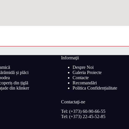
Informaţii
ramică
Despre Noi
ărămidă și plăci
Galeria Proiecte
 podea
Contacte
operiș din țiglă
Recomandări
țade din klinker
Politica Confidențialitate
Contactaţi-ne
Tel: (+373) 60-90-66-55
Tel: (+373) 22-45-52-85