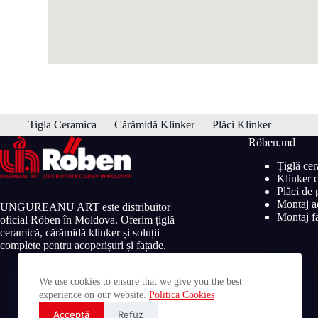
Tigla Ceramica
Cărămidă Klinker
Plăci Klinker
Röben.md
Țiglă ce
Klinker c
Plăci de
Montaj ac
UNGUREANU ART este distribuitor
Montaj fa
oficial Röben în Moldova. Oferim țiglă
ceramică, cărămidă klinker și soluții
complete pentru acoperișuri și fațade.
We use cookies to ensure that we give you the best
experience on our website.
Politica Cookies
Acceptă
Refuz