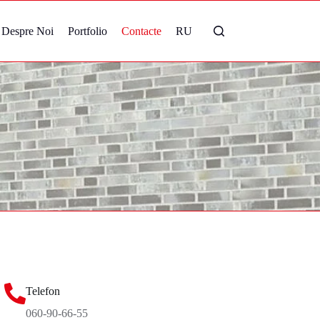
Despre Noi
Portfolio
Contacte
RU
Telefon
060-90-66-55