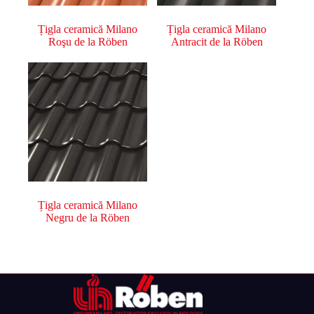
Țigla ceramică Milano
Țigla ceramică Milano
Roşu de la Röben
Antracit de la Röben
Țigla ceramică Milano
Negru de la Röben