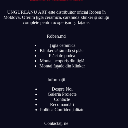
UNGUREANU ART este distribuitor oficial Röben în
Moldova. Oferim țiglă ceramică, cărămidă klinker și soluții
complete pentru acoperișuri și fațade.
Röben.md
Țiglă ceramică
Klinker cărămidă și plăci
Plăci de podea
Montaj acoperiș din țiglă
Montaj fațade din klinker
Informaţii
Despre Noi
Galeria Proiecte
Contacte
Recomandări
Politica Confidențialitate
Contactaţi-ne