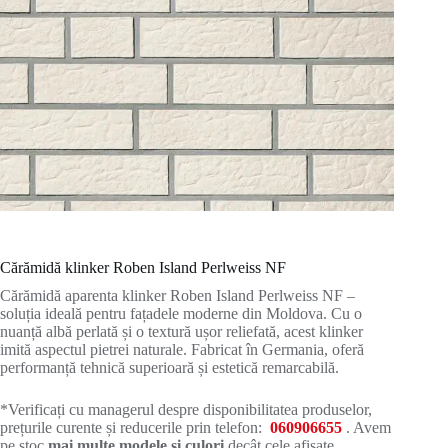
Cărămidă klinker Roben Island Perlweiss NF
Cărămidă aparenta klinker Roben Island Perlweiss NF –
soluția ideală pentru fațadele moderne din Moldova. Cu o
nuanță albă perlată și o textură ușor reliefată, acest klinker
imită aspectul pietrei naturale. Fabricat în Germania, oferă
performanță tehnică superioară și estetică remarcabilă.
*Verificați cu managerul despre disponibilitatea produselor,
prețurile curente și reducerile prin telefon:
060906655
. Avem
pe stoc
mai multe modele și culori
decât cele afișate.