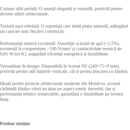
Culoare albă perlată: O nuanță elegantă și versatilă, potrivită pentru
diverse stiluri arhitecturale.
Textură ușor reliefată: O suprafață care imită piatra naturală, adăugând
un caracter unic fiecărei construcții.
Performanță tehnică excelentă: Absorbție scăzută de apă (~1,5%),
rezistență la compresiune >100 N/mm² și conductivitate termică de
0,81 W/(m·K), asigurând eficiență energetică și durabilitate.
Versatilitate în design: Disponibilă în format NF (240×71×9 mm),
potrivită pentru atât fațadele verticale, cât și pentru placarea cu klinker.
Ideală pentru proiecte arhitecturale moderne din Moldova, această
cărămidă klinker oferă nu doar un aspect estetic deosebit, dar și
performanțe tehnice remarcabile, garantând o durabilitate pe termen
lung.
Produse similare