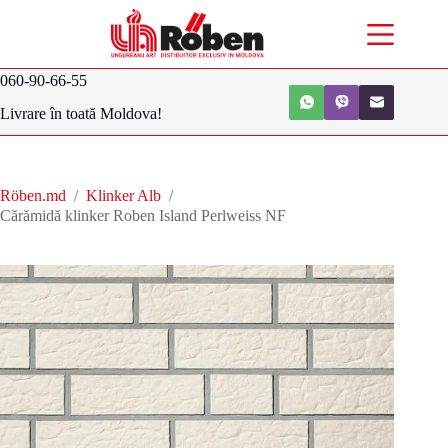
060-90-66-55
Livrare în toată Moldova!
Röben.md
/
Klinker Alb
/
Cărămidă klinker Roben Island Perlweiss NF