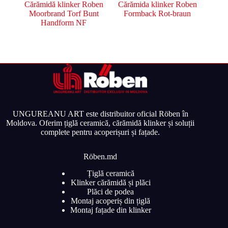
Cărămidă klinker Roben
Cărămida klinker Roben
Moorbrand Torf Bunt
Formback Rot-braun
Handform NF
UNGUREANU ART este distribuitor oficial Röben în
Moldova. Oferim țiglă ceramică, cărămidă klinker și soluții
complete pentru acoperișuri și fațade.
Röben.md
Țiglă ceramică
Klinker cărămidă și plăci
Plăci de podea
Montaj acoperiș din țiglă
Montaj fațade din klinker