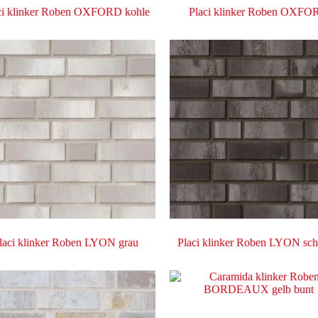
ci klinker Roben OXFORD kohle
Placi klinker Roben OXFO
laci klinker Roben LYON grau
Placi klinker Roben LYON sc