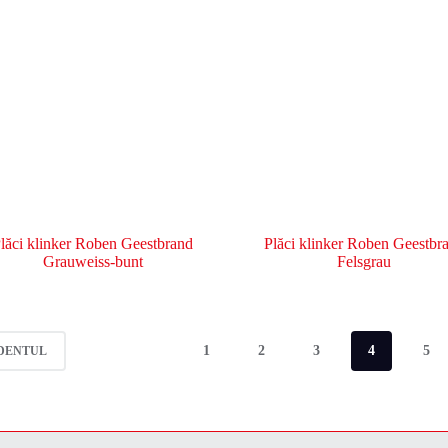
lăci klinker Roben Geestbrand
Plăci klinker Roben Geestbr
Grauweiss-bunt
Felsgrau
1
2
3
4
5
DENTUL