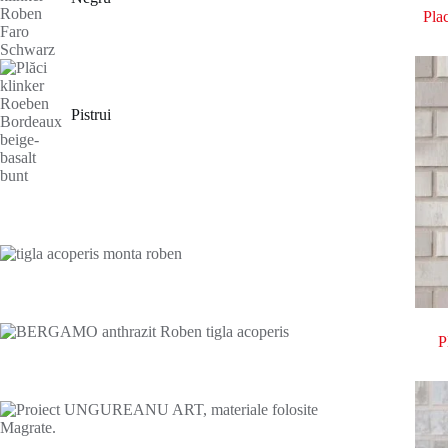
Pla
Pistrui
P