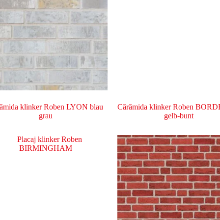
ămida klinker Roben LYON blau
Cărămida klinker Roben BO
grau
gelb-bunt