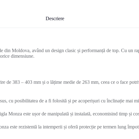
Descriere
 din Moldova, având un design clasic și performanță de top. Cu un raport
e orice dimensiune.
ire de 383 – 403 mm și o lățime medie de 263 mm, ceea ce o face potrivi
n sus, cu posibilitatea de a fi folosită și pe acoperișuri cu înclinație mai
 țigla Monza este ușor de manipulată și instalată, economisind timp și c
nza este rezistentă la intemperii și oferă protecție pe termen lung împotriv