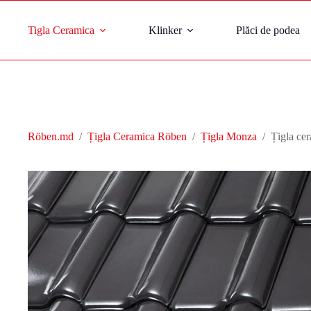
Tigla Ceramica
Klinker
Plăci de podea
Röben.md
/
Țigla Ceramica Röben
/
Țigla Monza
/
Țigla ce