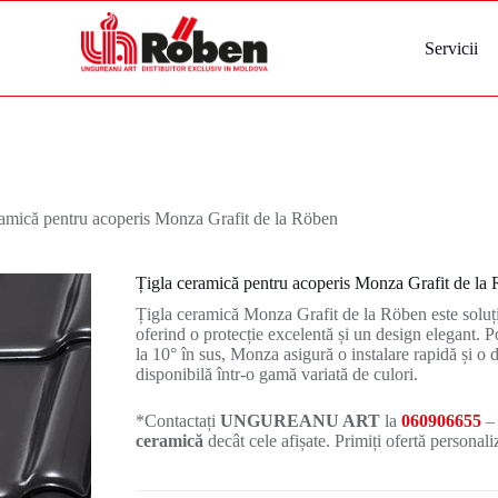
Servicii
ramică pentru acoperis Monza Grafit de la Röben
Țigla ceramică pentru acoperis Monza Grafit de la
Țigla ceramică Monza Grafit de la Röben este soluția
oferind o protecție excelentă și un design elegant. Po
la 10° în sus, Monza asigură o instalare rapidă și o d
disponibilă într-o gamă variată de culori.
*Contactați
UNGUREANU ART
la
060906655
–
ceramică
decât cele afișate. Primiți ofertă personali