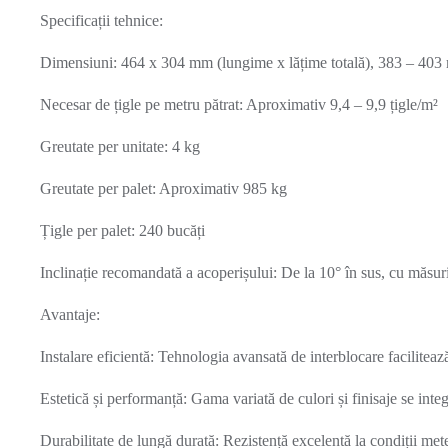
Specificații tehnice:
Dimensiuni: 464 x 304 mm (lungime x lățime totală), 383 – 403
Necesar de țigle pe metru pătrat: Aproximativ 9,4 – 9,9 țigle/m²
Greutate per unitate: 4 kg
Greutate per palet: Aproximativ 985 kg
Țigle per palet: 240 bucăți
Inclinație recomandată a acoperișului: De la 10° în sus, cu măsur
Avantaje:
Instalare eficientă: Tehnologia avansată de interblocare facilitează
Estetică și performanță: Gama variată de culori și finisaje se integr
Durabilitate de lungă durată: Rezistență excelentă la condiții met