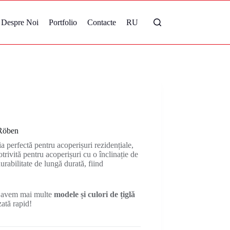
Despre Noi
Portfolio
Contacte
RU
 Röben
 perfectă pentru acoperișuri rezidențiale,
trivită pentru acoperișuri cu o înclinație de
urabilitate de lungă durată, fiind
 avem mai multe
modele și culori de țiglă
zată rapid!