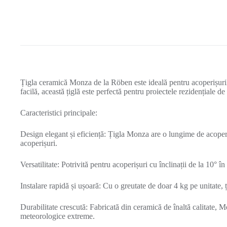
Țigla ceramică Monza de la Röben este ideală pentru acoperișurile
facilă, această țiglă este perfectă pentru proiectele rezidențiale d
Caracteristici principale:
Design elegant și eficiență: Țigla Monza are o lungime de acoper
acoperișuri.
Versatilitate: Potrivită pentru acoperișuri cu înclinații de la 10° î
Instalare rapidă și ușoară: Cu o greutate de doar 4 kg pe unitate,
Durabilitate crescută: Fabricată din ceramică de înaltă calitate, Mo
meteorologice extreme.