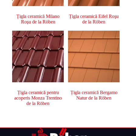
Țigla ceramică Milano
Țigla ceramică Eifel Roşu
Roşu de la Röben
de la Röben
Țigla ceramică pentru
Țigla ceramică Bergamo
acoperis Monza Trentino
Natur de la Röben
de la Röben