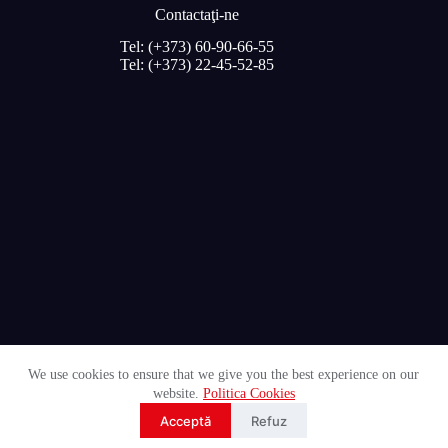
Contactaţi-ne
Tel: (+373) 60-90-66-55
Tel: (+373) 22-45-52-85
We use cookies to ensure that we give you the best experience on our
website.
Politica Cookies
© 2026 Röben.md Operat de
UNGUREANU ART
Acceptă
Refuz