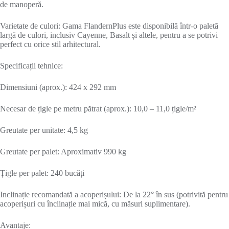
de manoperă.
Varietate de culori: Gama FlandernPlus este disponibilă într-o paletă
largă de culori, inclusiv Cayenne, Basalt și altele, pentru a se potrivi
perfect cu orice stil arhitectural.
Specificații tehnice:
Dimensiuni (aprox.): 424 x 292 mm
Necesar de țigle pe metru pătrat (aprox.): 10,0 – 11,0 țigle/m²
Greutate per unitate: 4,5 kg
Greutate per palet: Aproximativ 990 kg
Țigle per palet: 240 bucăți
Inclinație recomandată a acoperișului: De la 22° în sus (potrivită pentru
acoperișuri cu înclinație mai mică, cu măsuri suplimentare).
Avantaje: