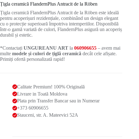
Țigla ceramică FlandernPlus Antracit de la Röben
Țigla ceramică FlandernPlus Antracit de la Röben este ideală
pentru acoperișuri rezidențiale, combinând un design elegant
cu o protecție superioară împotriva intemperiilor. Disponibilă
într-o gamă variată de culori, FlandernPlus asigură un acoperiș
durabil și estetic.
*Contactați
UNGUREANU ART
la
060906655
– avem mai
multe
modele și culori de țiglă ceramică
decât cele afișate.
Primiți ofertă personalizată rapid!
Calitate Premium! 100% Originală
Livrare in Toată Moldova
Plata prin Transfer Bancar sau in Numerar
+373 60906655
Stauceni, str. A. Mateevici 52A