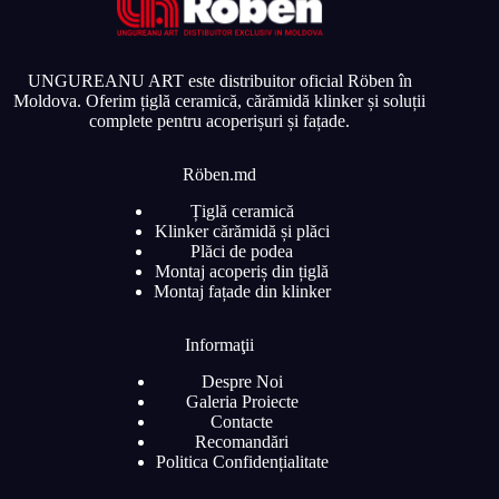
UNGUREANU ART este distribuitor oficial Röben în
Moldova. Oferim țiglă ceramică, cărămidă klinker și soluții
complete pentru acoperișuri și fațade.
Röben.md
Țiglă ceramică
Klinker cărămidă și plăci
Plăci de podea
Montaj acoperiș din țiglă
Montaj fațade din klinker
Informaţii
Despre Noi
Galeria Proiecte
Contacte
Recomandări
Politica Confidențialitate