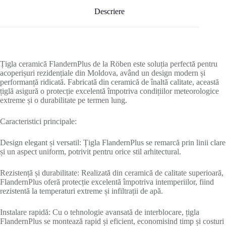
Descriere
Țigla ceramică FlandernPlus de la Röben este soluția perfectă pentru
acoperișuri rezidențiale din Moldova, având un design modern și
performanță ridicată. Fabricată din ceramică de înaltă calitate, această
țiglă asigură o protecție excelentă împotriva condițiilor meteorologice
extreme și o durabilitate pe termen lung.
Caracteristici principale:
Design elegant și versatil: Țigla FlandernPlus se remarcă prin linii clare
și un aspect uniform, potrivit pentru orice stil arhitectural.
Rezistență și durabilitate: Realizată din ceramică de calitate superioară,
FlandernPlus oferă protecție excelentă împotriva intemperiilor, fiind
rezistentă la temperaturi extreme și infiltrații de apă.
Instalare rapidă: Cu o tehnologie avansată de interblocare, țigla
FlandernPlus se montează rapid și eficient, economisind timp și costuri