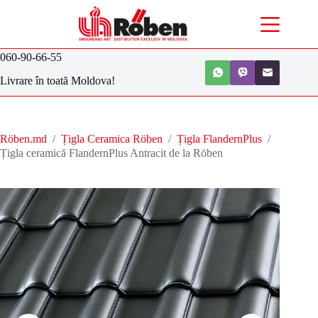
060-90-66-55
Livrare în toată Moldova!
Röben.md
/
Țigla Ceramica Röben
/
Țigla FlandernPlus
/
Țigla ceramică FlandernPlus Antracit de la Röben