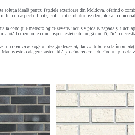
 soluția ideală pentru fațadele exterioare din Moldova, oferind o combin
onferă un aspect rafinat și sofisticat clădirilor rezidențiale sau comercial
tă la condițiile meteorologice severe, inclusiv ploaie, zăpadă și fluctuaț
are ajută la menținerea unui aspect estetic de lungă durată, fără a necesit
er nu doar că adaugă un design deosebit, dar contribuie și la îmbunătăți
 Manus este o alegere sustenabilă și de încredere, aducând un plus de va