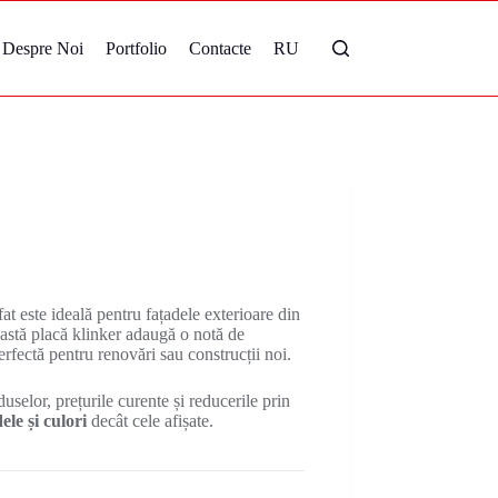
Despre Noi
Portfolio
Contacte
RU
t este ideală pentru fațadele exterioare din
astă placă klinker adaugă o notă de
perfectă pentru renovări sau construcții noi.
uselor, prețurile curente și reducerile prin
le și culori
decât cele afișate.