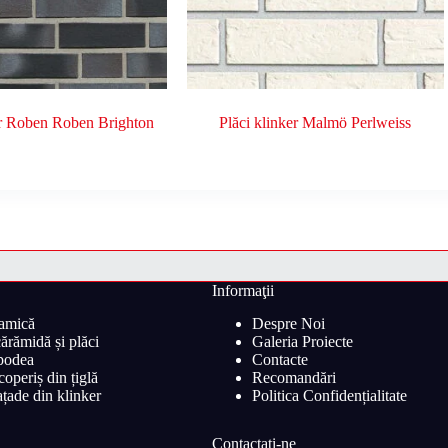
er Roben Roben Brighton
Plăci klinker Malmö Perlweiss
Informaţii
ramică
Despre Noi
ărămidă și plăci
Galeria Proiecte
 podea
Contacte
operiș din țiglă
Recomandări
țade din klinker
Politica Confidențialitate
Contactaţi-ne