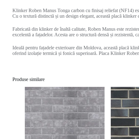
Klinker Roben Manus Tonga carbon cu finisaj reliefat (NF14) este
Cu o textură distinctă și un design elegant, această placă klinker c
Fabricată din klinker de înaltă calitate, Roben Manus este rezisten
excelentă a fațadelor. Acesta are o structură densă și rezistentă, c
Ideală pentru fațadele exterioare din Moldova, această placă klink
oferind izolație termică și fonică superioară. Placa Klinker Roben
Produse similare