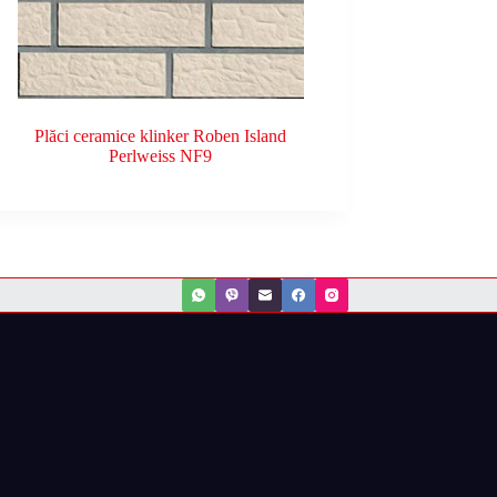
Plăci ceramice klinker Roben Island
Perlweiss NF9