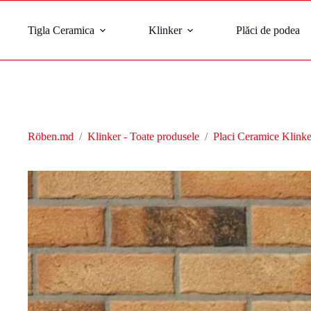
Tigla Ceramica
Klinker
Plăci de podea
Röben.md
/
Klinker - Toate produsele
/
Placi Ceramice Klinke