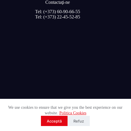
Contactaţi-ne
Tel: (+373) 60-90-66-55
Tel: (+373) 22-45-52-85
We use cookies to ensure that we give you the best experience on our
website.
Politica Cookies
© 2026 Röben.md Operat de
UNGUREANU ART
Acceptă
Refuz
Developer
CreareSiteuri
by
ArtAddict Design