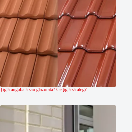
Țiglă angobată sau glazurată? Ce țiglă să aleg?