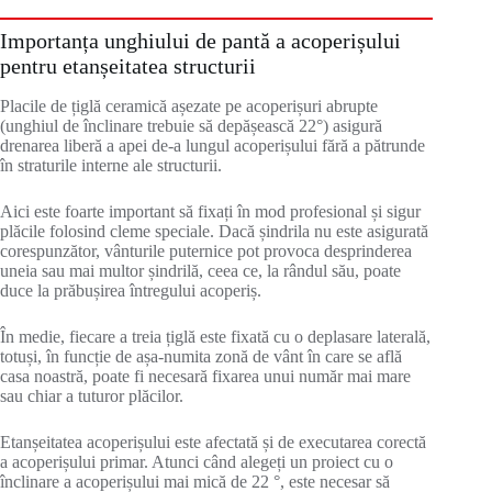
Importanța unghiului de pantă a acoperișului
pentru etanșeitatea structurii
Placile de țiglă ceramică așezate pe acoperișuri abrupte
(unghiul de înclinare trebuie să depășească 22°) asigură
drenarea liberă a apei de-a lungul acoperișului fără a pătrunde
în straturile interne ale structurii.
Aici este foarte important să fixați în mod profesional și sigur
plăcile folosind cleme speciale. Dacă șindrila nu este asigurată
corespunzător, vânturile puternice pot provoca desprinderea
uneia sau mai multor șindrilă, ceea ce, la rândul său, poate
duce la prăbușirea întregului acoperiș.
În medie, fiecare a treia țiglă este fixată cu o deplasare laterală,
totuși, în funcție de așa-numita zonă de vânt în care se află
casa noastră, poate fi necesară fixarea unui număr mai mare
sau chiar a tuturor plăcilor.
Etanșeitatea acoperișului este afectată și de executarea corectă
a acoperișului primar. Atunci când alegeți un proiect cu o
înclinare a acoperișului mai mică de 22 °, este necesar să