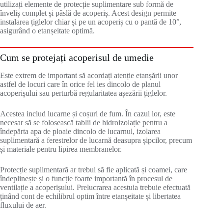
utilizați elemente de protecție suplimentare sub formă de
înveliș complet și pâslă de acoperiș. Acest design permite
instalarea țiglelor chiar și pe un acoperiș cu o pantă de 10°,
asigurând o etanșeitate optimă.
Cum se protejați acoperisul de umedie
Este extrem de important să acordați atenție etanșării unor
astfel de locuri care în orice fel ies dincolo de planul
acoperișului sau perturbă regularitatea așezării țiglelor.
Acestea includ lucarne și coșuri de fum. În cazul lor, este
necesar să se folosească tablii de hidroizolație pentru a
îndepărta apa de ploaie dincolo de lucarnul, izolarea
suplimentară a ferestrelor de lucarnă deasupra șipcilor, precum
și materiale pentru lipirea membranelor.
Protecție suplimentară ar trebui să fie aplicată și coamei, care
îndeplinește și o funcție foarte importantă în procesul de
ventilație a acoperișului. Prelucrarea acestuia trebuie efectuată
ținând cont de echilibrul optim între etanșeitate și libertatea
fluxului de aer.