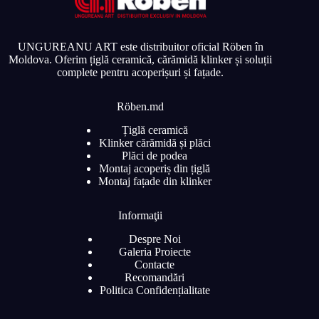
UNGUREANU ART este distribuitor oficial Röben în
Moldova. Oferim țiglă ceramică, cărămidă klinker și soluții
complete pentru acoperișuri și fațade.
Röben.md
Țiglă ceramică
Klinker cărămidă și plăci
Plăci de podea
Montaj acoperiș din țiglă
Montaj fațade din klinker
Informaţii
Despre Noi
Galeria Proiecte
Contacte
Recomandări
Politica Confidențialitate