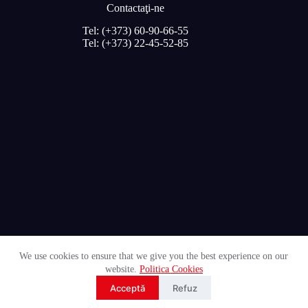
Contactaţi-ne
Tel: (+373) 60-90-66-55
Tel: (+373) 22-45-52-85
We use cookies to ensure that we give you the best experience on our
website.
Politica Cookies
© 2026 Röben.md Operat de
UNGUREANU ART
Acceptă
Refuz
Developer
CreareSiteuri
by
ArtAddict Design