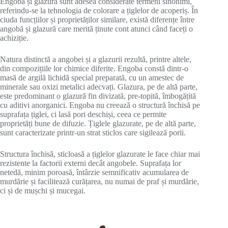
Engoba și glazura sunt adesea considerate termeni sinonimi,
referindu-se la tehnologia de colorare a țiglelor de acoperiș. În
ciuda funcțiilor și proprietăților similare, există diferențe între
angobă și glazură care merită ținute cont atunci când faceți o
achiziție.
Natura distinctă a angobei și a glazurii rezultă, printre altele,
din compozițiile lor chimice diferite. Engoba constă dintr-o
masă de argilă lichidă special preparată, cu un amestec de
minerale sau oxizi metalici adecvați. Glazura, pe de altă parte,
este predominant o glazură fin divizată, pre-topită, îmbogățită
cu aditivi anorganici. Engoba nu creează o structură închisă pe
suprafața țiglei, ci lasă pori deschiși, ceea ce permite
proprietăți bune de difuzie. Țiglele glazurate, pe de altă parte,
sunt caracterizate printr-un strat sticlos care sigilează porii.
Structura închisă, sticloasă a țiglelor glazurate le face chiar mai
rezistente la factorii externi decât angobele. Suprafața lor
netedă, minim poroasă, întârzie semnificativ acumularea de
murdărie și facilitează curățarea, nu numai de praf și murdărie,
ci și de mușchi și mucegai.