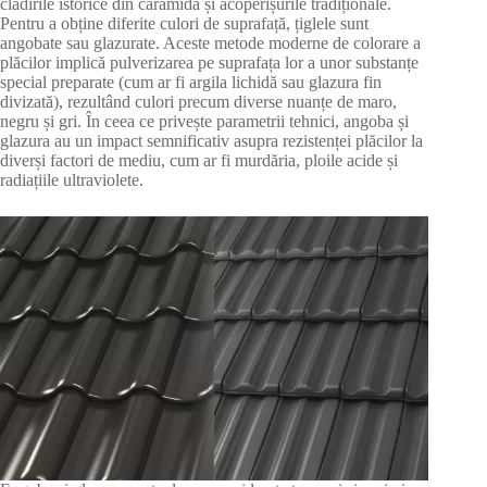
clădirile istorice din cărămidă și acoperișurile tradiționale.
Pentru a obține diferite culori de suprafață, țiglele sunt
angobate sau glazurate. Aceste metode moderne de colorare a
plăcilor implică pulverizarea pe suprafața lor a unor substanțe
special preparate (cum ar fi argila lichidă sau glazura fin
divizată), rezultând culori precum diverse nuanțe de maro,
negru și gri. În ceea ce privește parametrii tehnici, angoba și
glazura au un impact semnificativ asupra rezistenței plăcilor la
diverși factori de mediu, cum ar fi murdăria, ploile acide și
radiațiile ultraviolete.