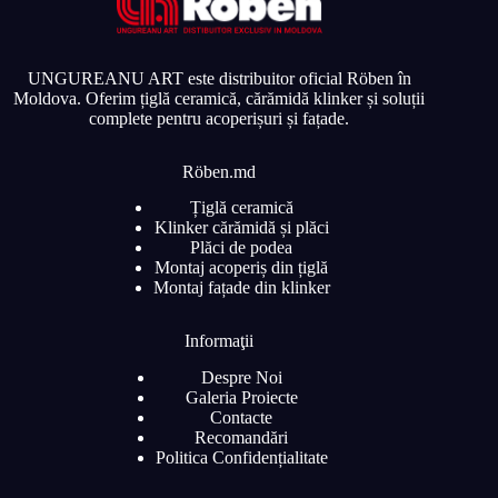
UNGUREANU ART este distribuitor oficial Röben în
Moldova. Oferim țiglă ceramică, cărămidă klinker și soluții
complete pentru acoperișuri și fațade.
Röben.md
Țiglă ceramică
Klinker cărămidă și plăci
Plăci de podea
Montaj acoperiș din țiglă
Montaj fațade din klinker
Informaţii
Despre Noi
Galeria Proiecte
Contacte
Recomandări
Politica Confidențialitate