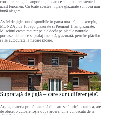
considerare țiglele angorbite, deoarece sunt mai rezistente la
acest fenomen. Cu toate acestea, țiglele glazurate sunt cea mai
bună alegere.
Astfel de țigle sunt disponibile în gama noastră, de exemplu,
MONZAplus Tobago glazurate și Piemont Titan glazurate.
Mușchiul crește mai rar pe ele decât pe plăcile naturale
poroase, deoarece suprafața netedă, glazurată, permite plăcilor
să se autocurățe la fiecare ploaie.
Suprafață de țiglă – care sunt diferențele?
Argila, materia primă naturală din care se fabrică ceramica, are
de obicei o culoare roșie după ardere, bine-cunoscută de la