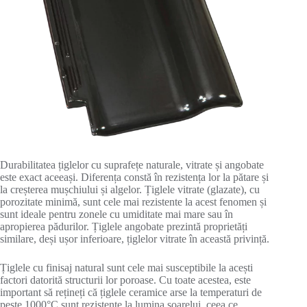
Durabilitatea țiglelor cu suprafețe naturale, vitrate și angobate
este exact aceeași. Diferența constă în rezistența lor la pătare și
la creșterea mușchiului și algelor. Țiglele vitrate (glazate), cu
porozitate minimă, sunt cele mai rezistente la acest fenomen și
sunt ideale pentru zonele cu umiditate mai mare sau în
apropierea pădurilor. Țiglele angobate prezintă proprietăți
similare, deși ușor inferioare, țiglelor vitrate în această privință.
Țiglele cu finisaj natural sunt cele mai susceptibile la acești
factori datorită structurii lor poroase. Cu toate acestea, este
important să rețineți că țiglele ceramice arse la temperaturi de
peste 1000°C sunt rezistente la lumina soarelui, ceea ce