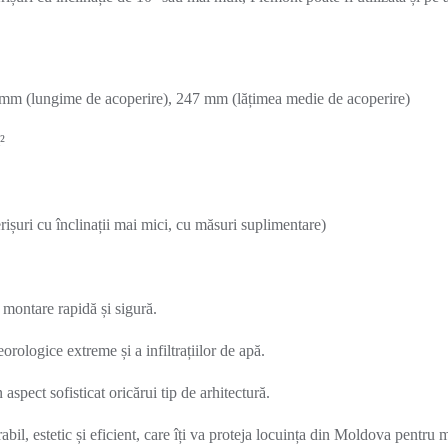
 mm (lungime de acoperire), 247 mm (lățimea medie de acoperire)
²
rișuri cu înclinații mai mici, cu măsuri suplimentare)
 montare rapidă și sigură.
orologice extreme și a infiltrațiilor de apă.
pect sofisticat oricărui tip de arhitectură.
l, estetic și eficient, care îți va proteja locuința din Moldova pentru m