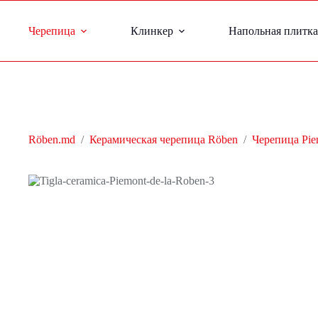
Черепица
Клинкер
Напольная плитка
Röben.md
/
Керамическая черепица Röben
/
Черепица Pie