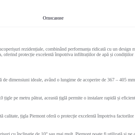
Описание
coperișuri rezidențiale, combinând performanța ridicată cu un design m
, oferind protecție excelentă împotriva infiltrațiilor de apă și condițiil
amă de dimensiuni ideale, având o lungime de acoperire de 367 – 405 mm
0 țigle pe metru pătrat, această țiglă permite o instalare rapidă și eficie
ltă calitate, țigla Piemont oferă o protecție excelentă împotriva factorilo
rișuri cu înclinație de 10° sau mai mult, Piemont poate fi utilizată și pe