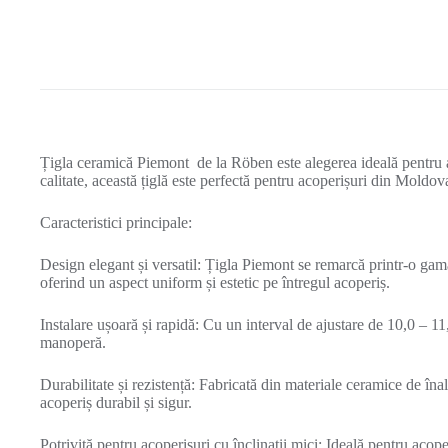
Țigla ceramică Piemont de la Röben este alegerea ideală pentru a
calitate, această țiglă este perfectă pentru acoperișuri din Moldova
Caracteristici principale:
Design elegant și versatil: Țigla Piemont se remarcă printr-o g
oferind un aspect uniform și estetic pe întregul acoperiș.
Instalare ușoară și rapidă: Cu un interval de ajustare de 10,0 – 11,
manoperă.
Durabilitate și rezistență: Fabricată din materiale ceramice de îna
acoperiș durabil și sigur.
Potrivită pentru acoperișuri cu înclinații mici: Ideală pentru acope