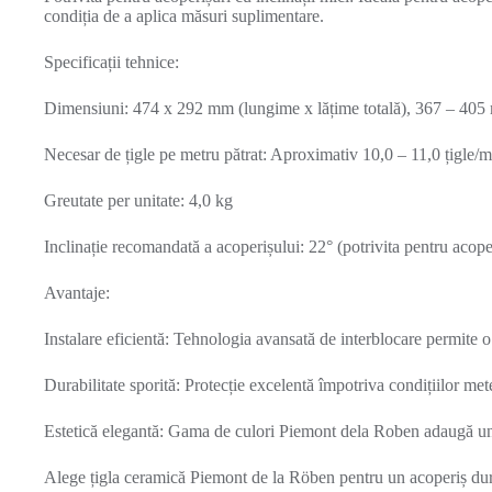
condiția de a aplica măsuri suplimentare.
Specificații tehnice:
Dimensiuni: 474 x 292 mm (lungime x lățime totală), 367 – 405
Necesar de țigle pe metru pătrat: Aproximativ 10,0 – 11,0 țigle/m
Greutate per unitate: 4,0 kg
Inclinație recomandată a acoperișului: 22° (potrivita pentru acope
Avantaje:
Instalare eficientă: Tehnologia avansată de interblocare permite o
Durabilitate sporită: Protecție excelentă împotriva condițiilor mete
Estetică elegantă: Gama de culori Piemont dela Roben adaugă un as
Alege țigla ceramică Piemont de la Röben pentru un acoperiș durabi