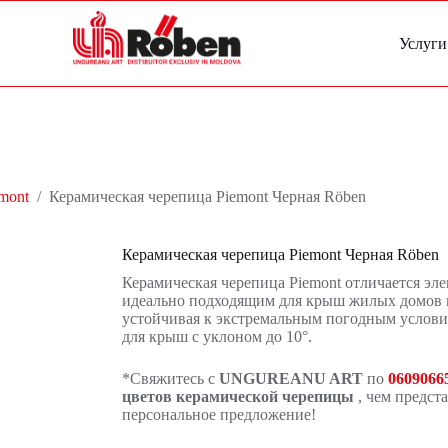
Услуги
mont
/
Керамическая черепица Piemont Черная Röben
Керамическая черепица Piemont Черная Röben
Керамическая черепица Piemont отличается эл
идеально подходящим для крыш жилых домов в
устойчивая к экстремальным погодным условия
для крыш с уклоном до 10°.
*Свяжитесь с
UNGUREANU ART
по
0609066
цветов керамической черепицы
, чем предст
персональное предложение!