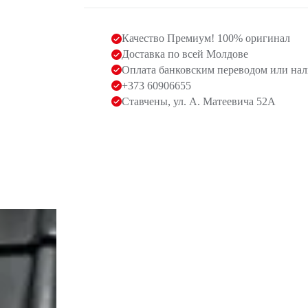
Качество Премиум! 100% оригинал
Доставка по всей Молдове
Оплата банковским переводом или на
+373 60906655
Ставчены, ул. А. Матеевича 52А