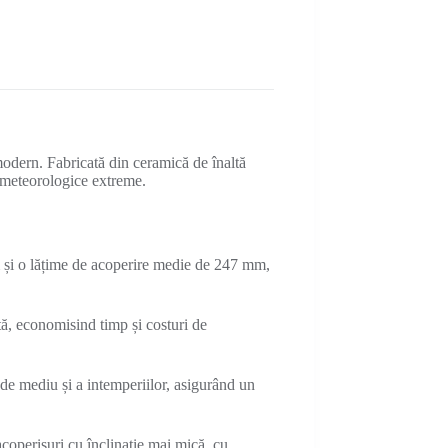
odern. Fabricată din ceramică de înaltă
or meteorologice extreme.
 și o lățime de acoperire medie de 247 mm,
ntă, economisind timp și costuri de
r de mediu și a intemperiilor, asigurând un
 acoperișuri cu înclinație mai mică, cu