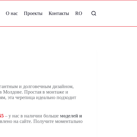
О нас
Проекты
Контакты
RO
егантным и долговечным дизайном,
 Молдове. Простая в монтаже и
м, эта черепица идеально подходит
55
– у нас в наличии больше
моделей и
авлено на сайте. Получите моментально