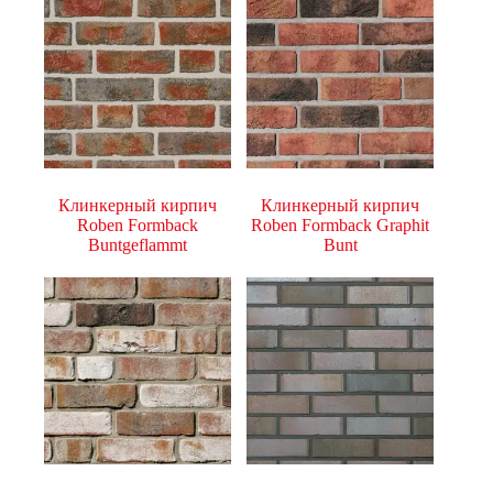
Клинкерный кирпич
Клинкерный кирпич
Roben Formback
Roben Formback Graphit
Buntgeflammt
Bunt