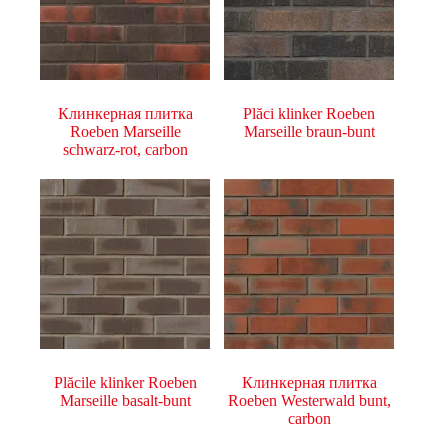
Клинкерная плитка
Plăci klinker Roeben
Roeben Marseille
Marseille braun-bunt
schwarz-rot, carbon
Plăcile klinker Roeben
Клинкерная плитка
Marseille basalt-bunt
Roeben Westerwald bunt,
carbon