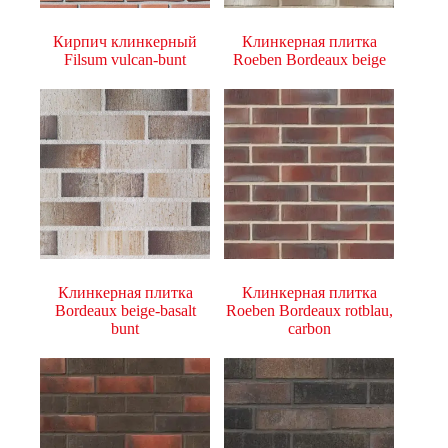
Кирпич клинкерный
Клинкерная плитка
Filsum vulcan-bunt
Roeben Bordeaux beige
Клинкерная плитка
Клинкерная плитка
Bordeaux beige-basalt
Roeben Bordeaux rotblau,
bunt
carbon