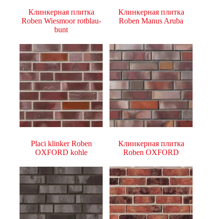
Клинкерная плитка
Клинкерная плитка
Roben Wiesmoor rotblau-
Roben Manus Aruba
bunt
Placi klinker Roben
Клинкерная плитка
OXFORD kohle
Roben OXFORD