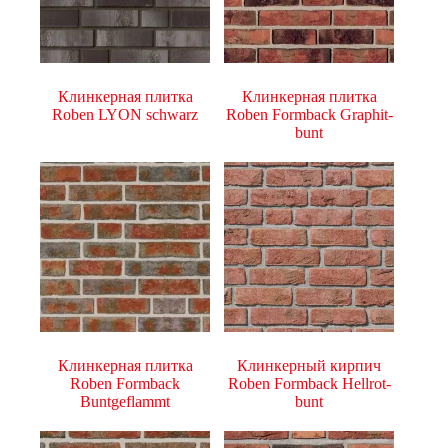
Клинкерная плитка
Клинкерная плитка
Roben LYON schwarz
Roben Formback Graphit-
bunt
Клинкерная плитка
Клинкерный кирпич
Roben Formback
Roben Formback Hellrot-
Buntgeflammt
bunt