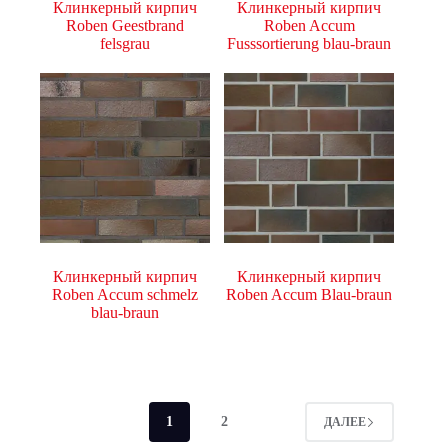
Клинкерный кирпич
Клинкерный кирпич
Roben Geestbrand
Roben Accum
felsgrau
Fusssortierung blau-braun
Клинкерный кирпич
Клинкерный кирпич
Roben Accum schmelz
Roben Accum Blau-braun
blau-braun
1
2
ДАЛЕЕ