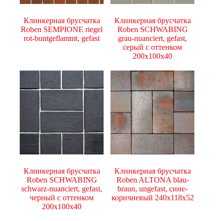
Клинкерная брусчатка
Клинкерная брусчатка
Roben SEMPIONE riegel
Roben SCHWABING
rot-buntgeflammt, gefast
grau-nuanciert, gefast,
серый с оттенком
200x100x40
Клинкерная брусчатка
Клинкерная брусчатка
Roben SCHWABING
Roben ALTONA blau-
schwarz-nuanciert, gefast,
braun, ungefast, сине-
черный с оттенком
коричневый 240x118x52
200x100x40