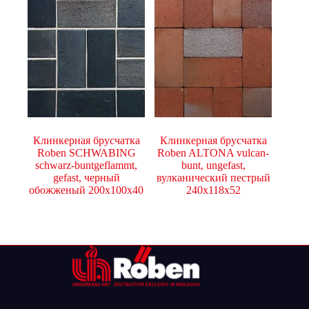
Клинкерная брусчатка
Клинкерная брусчатка
Roben SCHWABING
Roben ALTONA vulcan-
schwarz-buntgeflammt,
bunt, ungefast,
gefast, черный
вулканический пестрый
обожженый 200x100x40
240x118x52