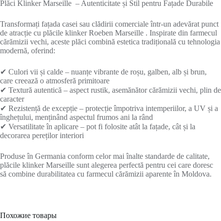
Plăci Klinker Marseille – Autenticitate și Stil pentru Fațade Durabile
Transformați fațada casei sau clădirii comerciale într-un adevărat punct
de atracție cu plăcile klinker Roeben Marseille . Inspirate din farmecul
cărămizii vechi, aceste plăci combină estetica tradițională cu tehnologia
modernă, oferind:
✔ Culori vii și calde – nuanțe vibrante de roșu, galben, alb și brun,
care creează o atmosferă primitoare
✔ Textură autentică – aspect rustik, asemănător cărămizii vechi, plin de
caracter
✔ Rezistență de excepție – protecție împotriva intemperiilor, a UV și a
înghețului, menținând aspectul frumos ani la rând
✔ Versatilitate în aplicare – pot fi folosite atât la fațade, cât și la
decorarea pereților interiori
Produse în Germania conform celor mai înalte standarde de calitate,
plăcile klinker Marseille sunt alegerea perfectă pentru cei care doresc
să combine durabilitatea cu farmecul cărămizii aparente în Moldova.
Похожие товары