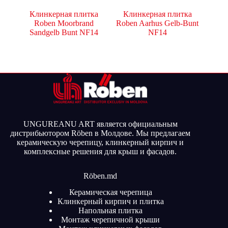
Клинкерная плитка
Клинкерная плитка
Roben Moorbrand
Roben Aarhus Gelb-Bunt
Sandgelb Bunt NF14
NF14
UNGUREANU ART является официальным
дистрибьютором Röben в Молдове. Мы предлагаем
керамическую черепицу, клинкерный кирпич и
комплексные решения для крыш и фасадов.
Röben.md
Керамическая черепица
Клинкерный кирпич и плитка
Напольная плитка
Монтаж черепичной крыши