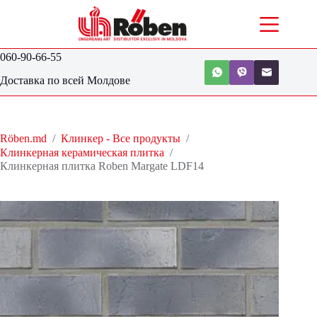
060-90-66-55
Доставка по всей Молдове
Röben.md
/
Клинкер - Все продукты
/
Клинкерная керамическая плитка
/
Клинкерная плитка Roben Margate LDF14