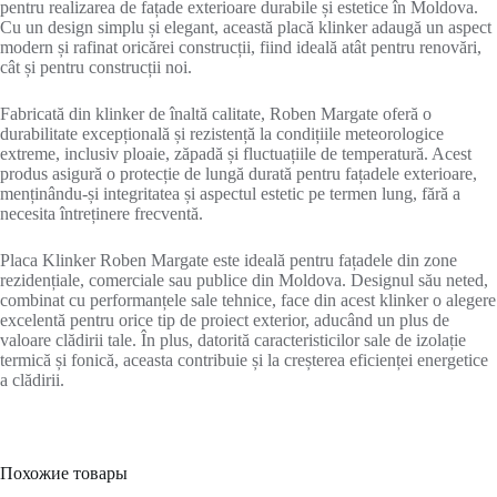
pentru realizarea de fațade exterioare durabile și estetice în Moldova.
Cu un design simplu și elegant, această placă klinker adaugă un aspect
modern și rafinat oricărei construcții, fiind ideală atât pentru renovări,
cât și pentru construcții noi.
Fabricată din klinker de înaltă calitate, Roben Margate oferă o
durabilitate excepțională și rezistență la condițiile meteorologice
extreme, inclusiv ploaie, zăpadă și fluctuațiile de temperatură. Acest
produs asigură o protecție de lungă durată pentru fațadele exterioare,
menținându-și integritatea și aspectul estetic pe termen lung, fără a
necesita întreținere frecventă.
Placa Klinker Roben Margate este ideală pentru fațadele din zone
rezidențiale, comerciale sau publice din Moldova. Designul său neted,
combinat cu performanțele sale tehnice, face din acest klinker o alegere
excelentă pentru orice tip de proiect exterior, aducând un plus de
valoare clădirii tale. În plus, datorită caracteristicilor sale de izolație
termică și fonică, aceasta contribuie și la creșterea eficienței energetice
a clădirii.
Похожие товары