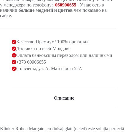
у менеджера по телефону:
060906655
. У нас есть в
наличии
больше моделей и цветов
чем показано на
сайте.
Качество Премиум! 100% оригинал
Доставка по всей Молдове
Оплата банковским переводом или наличными
+373 60906655
Ставчены, ул. А. Матеевича 52А
Описание
Klinker Roben Margate cu finisaj glatt (neted) este soluția perfectă