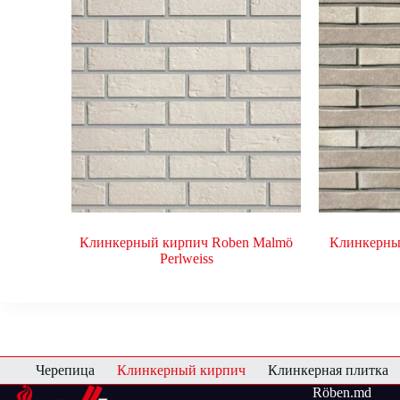
Клинкерный кирпич Roben Malmö
Клинкерны
Perlweiss
Черепица
Клинкерный кирпич
Клинкерная плитка
Röben.md