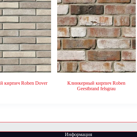
й кирпич Roben Dover
Клинкерный кирпич Roben
Geestbrand felsgrau
Информация