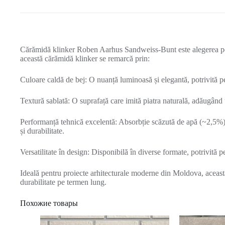
Cărămidă klinker Roben Aarhus Sandweiss-Bunt este alegerea per
această cărămidă klinker se remarcă prin:
Culoare caldă de bej: O nuanță luminoasă și elegantă, potrivită pen
Textură sablată: O suprafață care imită piatra naturală, adăugând u
Performanță tehnică excelentă: Absorbție scăzută de apă (~2,5%)
și durabilitate.
Versatilitate în design: Disponibilă în diverse formate, potrivită pe
Ideală pentru proiecte arhitecturale moderne din Moldova, această
durabilitate pe termen lung.
Похожие товары