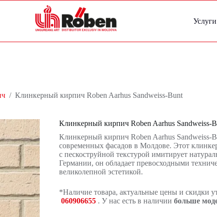
Услуги
ич
/
Клинкерный кирпич Roben Aarhus Sandweiss-Bunt
Клинкерный кирпич Roben Aarhus Sandweiss-B
Клинкерный кирпич Roben Aarhus Sandweiss-Bu
современных фасадов в Молдове. Этот клинке
с пескоструйной текстурой имитирует натура
Германии, он обладает превосходными технич
великолепной эстетикой.
*Наличие товара, актуальные цены и скидки у
060906655
. У нас есть в наличии
больше мод