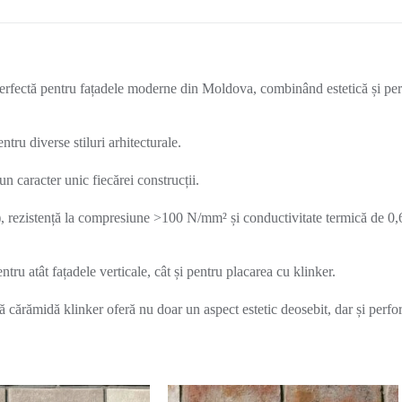
fectă pentru fațadele moderne din Moldova, combinând estetică și per
tru diverse stiluri arhitecturale.
n caracter unic fiecărei construcții.
, rezistență la compresiune >100 N/mm² și conductivitate termică de 0,
ntru atât fațadele verticale, cât și pentru placarea cu klinker.
 cărămidă klinker oferă nu doar un aspect estetic deosebit, dar și perf