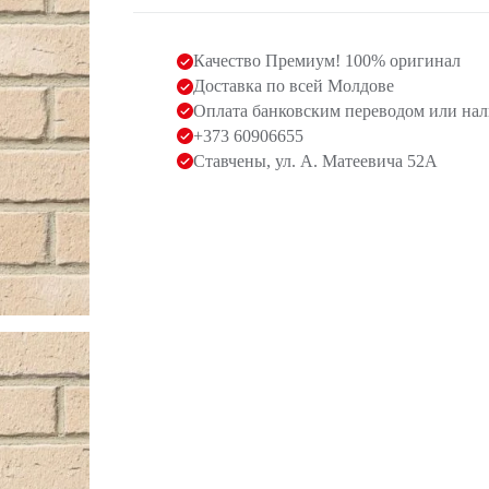
Качество Премиум! 100% оригинал
Доставка по всей Молдове
Оплата банковским переводом или на
+373 60906655
Ставчены, ул. А. Матеевича 52А