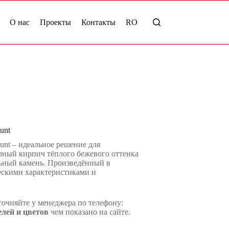
О нас
Проекты
Контакты
RO
unt
nt – идеальное решение для
рный кирпич тёплого бежевого оттенка
льный камень. Произведённый в
ескими характеристиками и
точняйте у менеджера по телефону:
елей и цветов
чем показано на сайте.