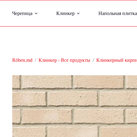
Черепица
Клинкер
Напольная плитка
Röben.md
/
Клинкер - Все продукты
/
Клинкерный кирп