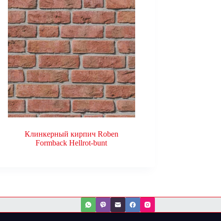
Клинкерный кирпич Roben
Formback Hellrot-bunt