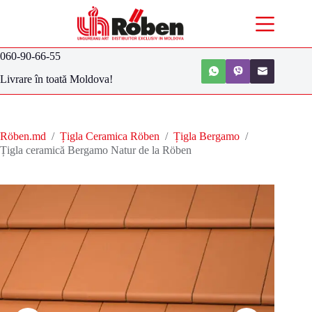
060-90-66-55
Livrare în toată Moldova!
Röben.md
/
Țigla Ceramica Röben
/
Țigla Bergamo
/
Țigla ceramică Bergamo Natur de la Röben