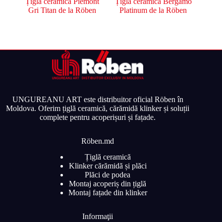
Țigla ceramică Piemont
Țigla ceramică Bergamo
Gri Titan de la Röben
Platinum de la Röben
UNGUREANU ART este distribuitor oficial Röben în
Moldova. Oferim țiglă ceramică, cărămidă klinker și soluții
complete pentru acoperișuri și fațade.
Röben.md
Țiglă ceramică
Klinker cărămidă și plăci
Plăci de podea
Montaj acoperiș din țiglă
Montaj fațade din klinker
Informaţii