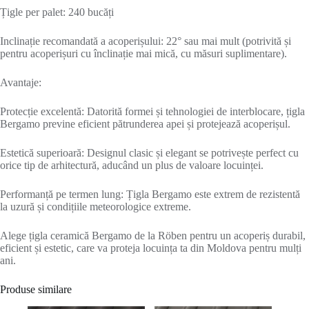
Țigle per palet: 240 bucăți
Inclinație recomandată a acoperișului: 22° sau mai mult (potrivită și
pentru acoperișuri cu înclinație mai mică, cu măsuri suplimentare).
Avantaje:
Protecție excelentă: Datorită formei și tehnologiei de interblocare, țigla
Bergamo previne eficient pătrunderea apei și protejează acoperișul.
Estetică superioară: Designul clasic și elegant se potrivește perfect cu
orice tip de arhitectură, aducând un plus de valoare locuinței.
Performanță pe termen lung: Țigla Bergamo este extrem de rezistentă
la uzură și condițiile meteorologice extreme.
Alege țigla ceramică Bergamo de la Röben pentru un acoperiș durabil,
eficient și estetic, care va proteja locuința ta din Moldova pentru mulți
ani.
Produse similare