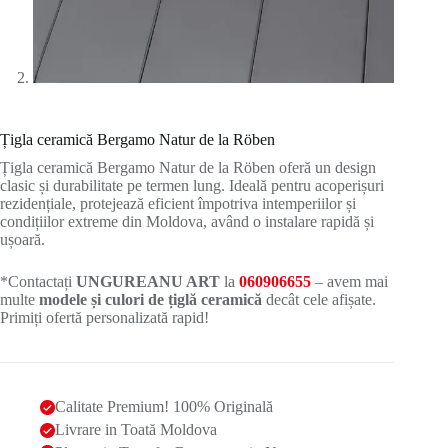
Țigla ceramică Bergamo Natur de la Röben
Țigla ceramică Bergamo Natur de la Röben oferă un design
clasic și durabilitate pe termen lung. Ideală pentru acoperișuri
rezidențiale, protejează eficient împotriva intemperiilor și
condițiilor extreme din Moldova, având o instalare rapidă și
ușoară.
*Contactați
UNGUREANU ART
la
060906655
– avem mai
multe
modele și culori de țiglă ceramică
decât cele afișate.
Primiți ofertă personalizată rapid!
Calitate Premium! 100% Originală
Livrare in Toată Moldova