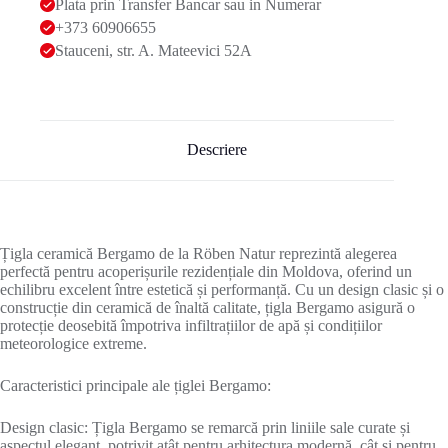
Plata prin Transfer Bancar sau in Numerar
+373 60906655
Stauceni, str. A. Mateevici 52A
Descriere
Țigla ceramică Bergamo de la Röben Natur reprezintă alegerea
perfectă pentru acoperișurile rezidențiale din Moldova, oferind un
echilibru excelent între estetică și performanță. Cu un design clasic și o
construcție din ceramică de înaltă calitate, țigla Bergamo asigură o
protecție deosebită împotriva infiltrațiilor de apă și condițiilor
meteorologice extreme.
Caracteristici principale ale țiglei Bergamo:
Design clasic: Țigla Bergamo se remarcă prin liniile sale curate și
aspectul elegant, potrivit atât pentru arhitectura modernă, cât și pentru