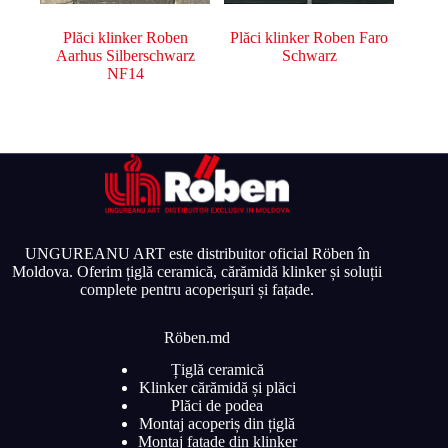
Plăci klinker Roben
Plăci klinker Roben Faro
Aarhus Silberschwarz
Schwarz
NF14
UNGUREANU ART este distribuitor oficial Röben în
Moldova. Oferim țiglă ceramică, cărămidă klinker și soluții
complete pentru acoperișuri și fațade.
Röben.md
Țiglă ceramică
Klinker cărămidă și plăci
Plăci de podea
Montaj acoperiș din țiglă
Montaj fațade din klinker