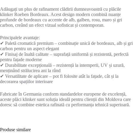
Adăugați un plus de rafinament clădirii dumneavoastră cu plăcile
klinker Roeben Bordeaux. Acest design modern combină nuanțe
profunde de bordeaux cu accente de alb, galben, rosu, maro și gri
carbon, creând un efect vizual sofisticat și contemporan.
Principalele avantaje:
✔ Paletă cromatică premium – combinație unică de bordeaux, alb și gri
carbon pentru un aspect elegant
✔ Finisaj de înaltă calitate – suprafață uniformă și rezistentă, perfectă
pentru fațade moderne
✔ Durabilitate excepțională – rezistență la intemperii, UV și uzură,
menținând strălucirea ani la rând
✔ Versatilitate de aplicare – pot fi folosite atât la fațade, cât și la
decorarea spațiilor interioare
Fabricate în Germania conform standardelor europene de excelență,
aceste plăci klinker sunt soluția ideală pentru clienții din Moldova care
doresc să combine estetica rafinată cu performanța tehnică superioară.
Produse similare