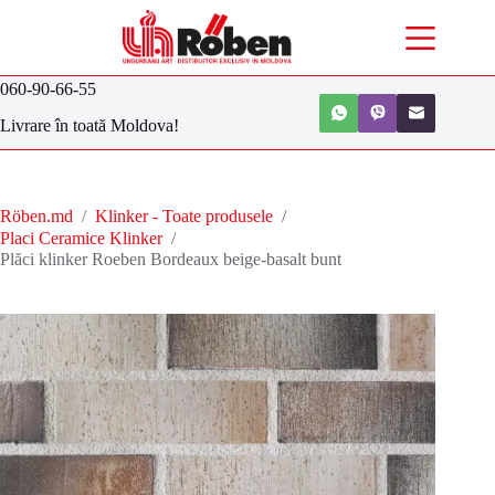
060-90-66-55
Livrare în toată Moldova!
Röben.md
/
Klinker - Toate produsele
/
Placi Ceramice Klinker
/
Plăci klinker Roeben Bordeaux beige-basalt bunt