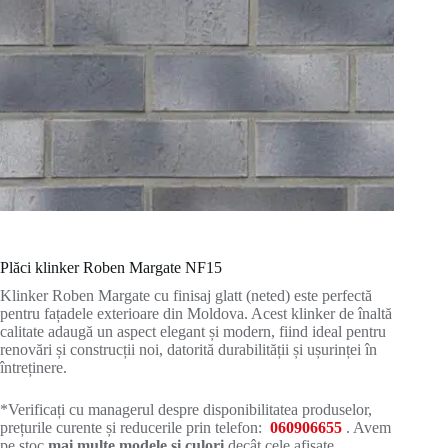
Plăci klinker Roben Margate NF15
Klinker Roben Margate cu finisaj glatt (neted) este perfectă
pentru fațadele exterioare din Moldova. Acest klinker de înaltă
calitate adaugă un aspect elegant și modern, fiind ideal pentru
renovări și construcții noi, datorită durabilității și ușurinței în
întreținere.
*Verificați cu managerul despre disponibilitatea produselor,
prețurile curente și reducerile prin telefon:
060906655
. Avem
pe stoc
mai multe modele și culori
decât cele afișate.