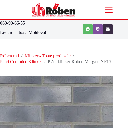
060-90-66-55
Livrare în toată Moldova!
Röben.md
/
Klinker - Toate produsele
/
Placi Ceramice Klinker
/
Plăci klinker Roben Margate NF15