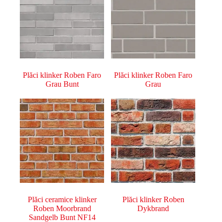
Plăci klinker Roben Faro
Plăci klinker Roben Faro
Grau Bunt
Grau
Plăci ceramice klinker
Plăci klinker Roben
Roben Moorbrand
Dykbrand
Sandgelb Bunt NF14