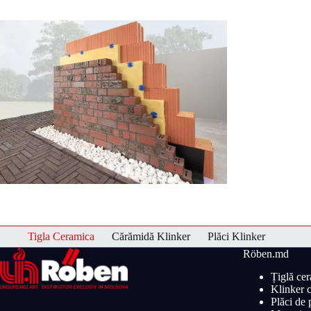
Tigla Ceramica
Cărămidă Klinker
Plăci Klinker
Röben.md
Țiglă ce
Klinker c
Plăci de