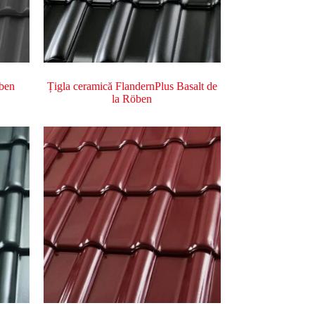
öben
Țigla ceramică FlandernPlus Basalt de
la Röben