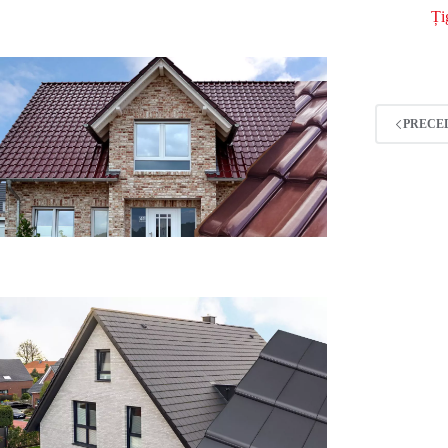
Ți
PRECE