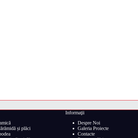
Informaţii
ramică
Despre Noi
ărămidă și plăci
Galeria Proiecte
 podea
Contacte