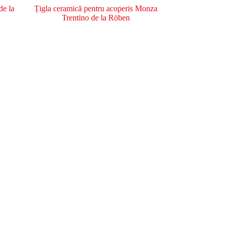
de la
Țigla ceramică pentru acoperis Monza
Trentino de la Röben