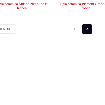
gla ceramică Milano Negru de la
Țigla ceramică Piemont Grafit 
Röben
Röben
1
2
DENTUL